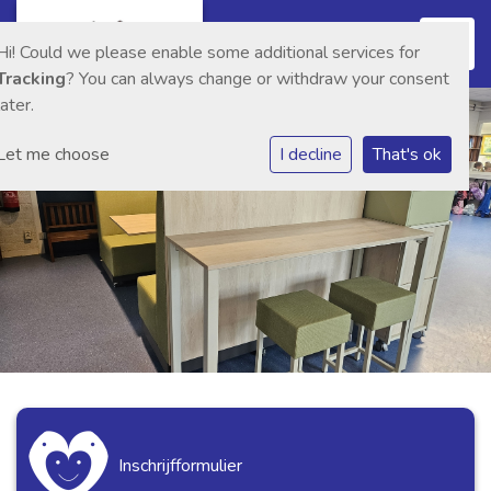
Toggl
Hi! Could we please enable some additional services for
Tracking
? You can always change or withdraw your consent
later.
Let me choose
I decline
That's ok
Inschrijfformulier