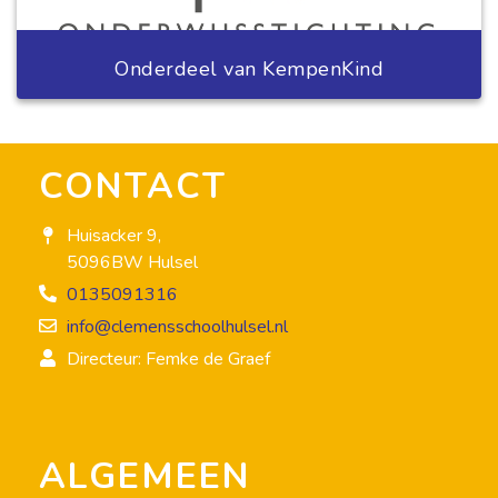
Onderdeel van KempenKind
CONTACT
Huisacker 9,
5096BW Hulsel
0135091316
info@clemensschoolhulsel.nl
Directeur: Femke de Graef
ALGEMEEN